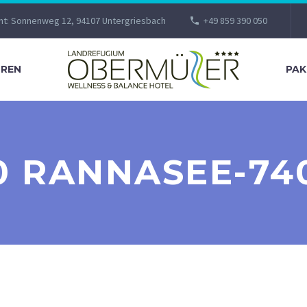
nt: Sonnenweg 12, 94107 Untergriesbach
+49 859 390 050
REN
PAK
0 RANNASEE-74